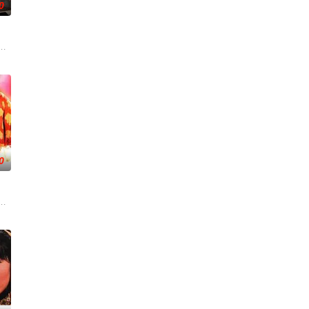
0
，奇迹地回
狠下毒手。坎坷的她竟然「死而復生」，奇迹地回
我，然而，當欲望失控，過份貪圖金錢與權勢、追求不屬於自己的愛，非份之
0
（黄家乐
震，废其武功，将他送往无我岛教化。皇极神算姚
的甄宓（蔡少芬 饰），意外为曹植（马浚伟 饰）救于曹丕（陈豪 饰）的剑下