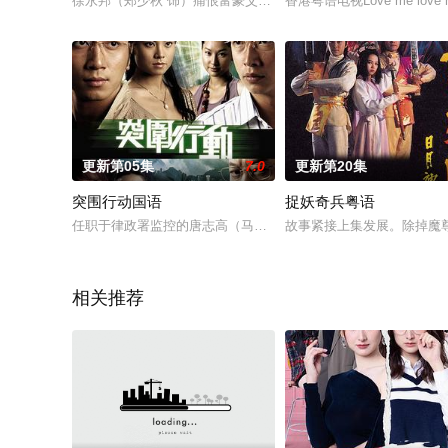
徐永邦（郑少秋 饰）痛恨富豪父亲叶胜（关海山 饰）当年抛妻弃
香港粤语电视Love me lo
更新第05集
7.0
更新第20集
突围行动国语
捉妖奇兵粤语
任职于律政署监控的唐志高（马浚伟 饰）主要事情是处理一些诸
故事紧接上集发展。除掉魔
相关推荐