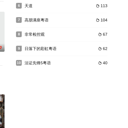
三事。只要經歷過愛情, 必定目擊過這
段不堪回首的童年往事，长大后，他加入了警队，成为了一名领犬员。让黎溢湫
天道
113
6

高朋满座粤语
104
7

非常检控观
67
8

0
日落下的彩虹粤语
62
9

法证先锋5粤语
40
10

菁菁却被
分离，辗转来了香港，沦落为茶楼点心女侍。二十
个城市，亦透过不同案件，揭示案中人背后的故事，探索社会阴暗一面。除了