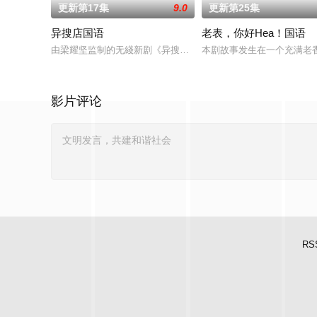
更新第17集
9.0
更新第25集
异搜店国语
老表，你好Hea！国语
由梁耀坚监制的无綫新剧《异搜店》，以3位年青演员陈晓华、何
本剧故事发生在一个充满老
影片评论
RS