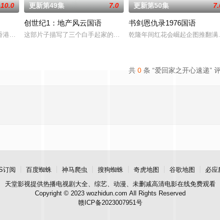
10.0
更新第49集
7.0
更新第50集
7.
创世纪1：地产风云国语
书剑恩仇录1976国语
广沛、吴业坤担正主演，故事以一间专卖各式各样旧
香港风味的场景，以喜剧形式展现左邻右里间的嬉笑怒骂，从而体现出香港社会
这部片子描写了三个白手起家的好兄弟的创业故事和其中的恩怨情仇。
乾隆年间红花会崛起企图推翻满
共
0
条 “爱回家之开心速递” 
S订阅
百度蜘蛛
神马爬虫
搜狗蜘蛛
奇虎地图
谷歌地图
必应
天堂影视
提供热播电视剧大全、综艺、动漫、未删减高清电影在线免费观看
Copyright © 2023 wozhidun.com All Rights Reserved
赣ICP备2023007951号