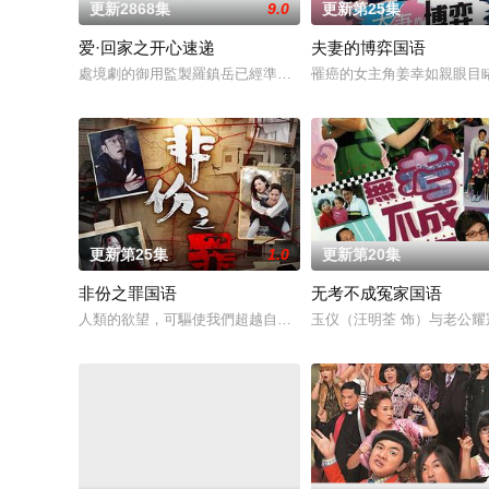
更新2868集
9.0
更新第25集
爱·回家之开心速递
夫妻的博弈国语
處境劇的御用監製羅鎮岳已經準備開拍新一套處境劇，暫定叫《
罹癌的女主角姜幸如親眼目
更新第25集
1.0
更新第20集
非份之罪国语
无考不成冤家国语
人類的欲望，可驅使我們超越自我，然而，當欲望失控，過份貪
玉仪（汪明荃 饰）与老公耀