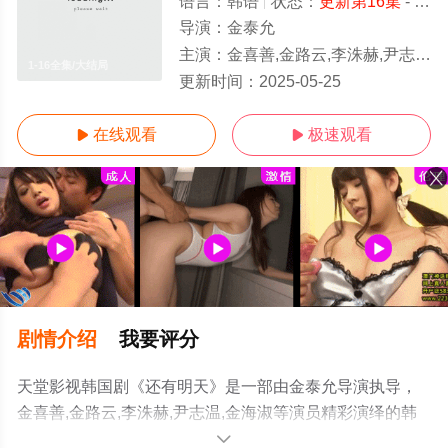
语言：
韩语
状态：
更新第16集
- 免费在线观看
导演：
金泰允
主演：
金喜善,金路云,李洙赫,尹志温,金海淑
1-16全集/大结局
更新时间：
2025-05-25
在线观看
极速观看


剧情介绍
我要评分
天堂影视韩国剧《还有明天》是一部由金泰允导演执导，
金喜善,金路云,李洙赫,尹志温,金海淑等演员精彩演绎的韩
国电视剧，大结局剧情已揭晓（1-16全集），手机免费观
