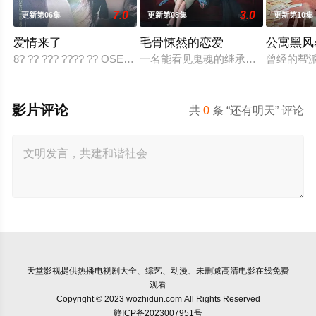
7.0
3.0
更新第06集
更新第08集
更新第10集
爱情来了
毛骨悚然的恋爱
公寓黑风
8? ?? ??? ???? ?? OSEN? “??? KBS2 ? ?? ??? ‘??? ??’
一名能看见鬼魂的继承人与一名王牌
曾经的帮
影片评论
共
0
条 “还有明天” 评论
天堂影视
提供热播电视剧大全、综艺、动漫、未删减高清电影在线免费
观看
Copyright © 2023 wozhidun.com All Rights Reserved
赣ICP备2023007951号