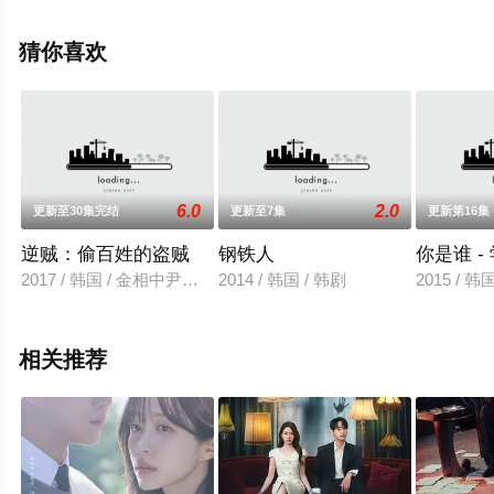
看高清无删减完整版电视剧全集就上天堂电影网，更多相
关信息可移步至豆瓣电视剧、电视猫或剧情网等平台了
猜你喜欢
解。
。
6.0
2.0
更新至30集完结
更新至7集
更新第16集
逆贼：偷百姓的盗贼
钢铁人
你是谁 - 
2017 / 韩国 / 金相中尹均相金知硕李荷妮
2014 / 韩国 / 韩剧
2015 / 
相关推荐