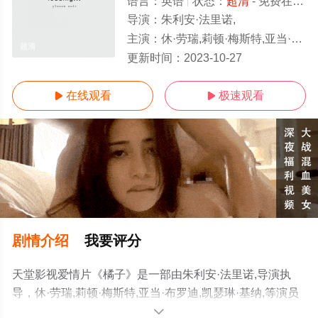
语言：
英语
状态：
超清
- 免费在线观看
导演：
朱利安·法里诺,
主演：
休·劳瑞,莉顿·梅斯特,亚当·布罗迪,凯瑟琳·基纳,
超清
更新时间：
2023-10-27
在线观看
极速观看


剧情介绍
我要评分
天堂影视爱情片《橘子》是一部由朱利安·法里诺,导演执
导，休·劳瑞,莉顿·梅斯特,亚当·布罗迪,凯瑟琳·基纳,等演员
精彩演绎的美国电影，手机免费观看高清无删减完整版电
