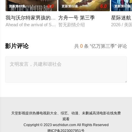
6.0
6.0
更新第03集
更新第02集
更新第03集
我与沃尔特家男孩的生活 第三季
方舟一号 第三季
星际迷航
Ahead of the arrival of Season 2, Netflix has renewe
暂无剧情介绍
2026 /
影片评论
共
0
条 “亿万第三季” 评论
天堂影视
提供热播电视剧大全、综艺、动漫、未删减高清电影在线免费
观看
Copyright © 2023 wozhidun.com All Rights Reserved
赣ICP备2023007951号