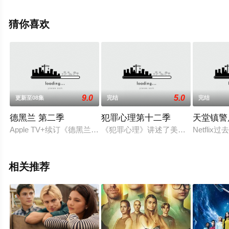
特斯卡里斯,克里斯托弗·邓汉,约翰·马尔科维奇,托比·莱昂纳
德·摩尔,大卫·科斯塔贝尔,康多拉·拉沙德,艾莎·凯特·狄龙,杰
猜你喜欢
弗里·德曼,克兰西·布朗,格伦·弗莱舍尔等演员精彩演绎的美
国电视剧，大结局剧情已揭晓（完结），手机免费观看高
清无删减完整版电视剧全集就上天堂电影网，更多相关信
息可移步至豆瓣电视剧、电视猫或剧情网等平台了解。
9.0
5.0
更新至08集
完结
完结
德黑兰 第二季
犯罪心理第十二季
天堂镇警
。
Apple TV+续订《德黑兰》第二季。
《犯罪心理》讲述了美国联邦调查局总
Netfli
相关推荐