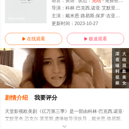
语言：
英语
状态：
完结
- 免费在线观看
导演：
科林·巴克西,诺亚·艾默里奇,迈克尔·莫里斯,虞琳敏
主演：
戴米恩·路易斯,保罗·吉亚玛提,玛姬·丝弗,玛琳·阿克曼,凯利·奥科,丹尼斯·布特斯卡里斯,克里斯托弗·邓汉,约翰
完结/大结局
更新时间：
2023-10-27
在线观看
极速观看


剧情介绍
我要评分
天堂影视欧美剧《亿万第三季》是一部由科林·巴克西,诺亚·
艾默里奇,迈克尔·莫里斯,虞琳敏导演执导，戴米恩·路易斯,
保罗·吉亚玛提,玛姬·丝弗,玛琳·阿克曼,凯利·奥科,丹尼斯·布
