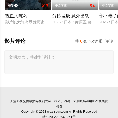
3.0
8.0
更新HD
中文字幕
中文字幕
热血大陈岛
分拣垃圾 意外出轨性爱
部下妻子
影片以大陈岛垦荒历史为创作底色，在尊重历史真实性的前提下
2025 / 日本 / 舞原圣,葵悠太
2025 /
影片评论
共
0
条 “火遮眼” 评论
天堂影视
提供热播电视剧大全、综艺、动漫、未删减高清电影在线免费
观看
Copyright © 2023 wozhidun.com All Rights Reserved
赣ICP备2023007951号