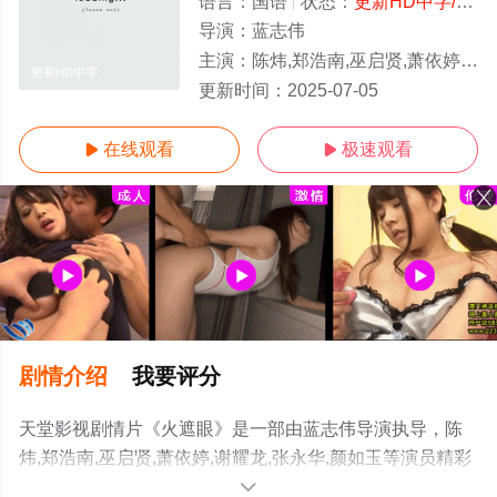
语言：
国语
状态：
更新HD中字/高清
导演：
蓝志伟
主演：
陈炜,郑浩南,巫启贤,萧依婷,谢耀龙,张永华,颜如玉
更新HD中字
更新时间：
2025-07-05
在线观看
极速观看


剧情介绍
我要评分
天堂影视剧情片《火遮眼》是一部由蓝志伟导演执导，陈
炜,郑浩南,巫启贤,萧依婷,谢耀龙,张永华,颜如玉等演员精彩
演绎的香港电影，手机免费观看高清无删减完整版电影大
