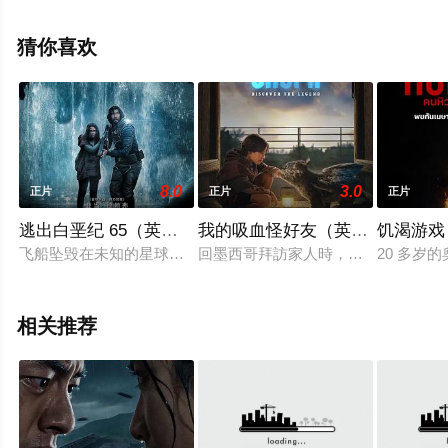
全就上天堂电影网，更多相关信息可移步至豆瓣电影、电
视猫或剧情网等平台了解。
猜你喜欢
。
8.0
3.0
正片
正片
正片
逃出白垩纪 65（英语版）
我的吸血怪好友（英语版）
饥渴游戏
飞船坠毁在未知的星球上，飞行员米尔斯（亚当·德赖弗 Adam Dri
回墨西哥拜訪家人時，這個寂寞的男
20 多岁
相关推荐