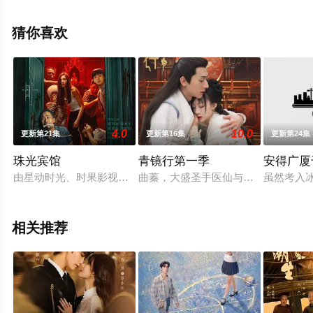
王梓薇,刘锐,邵芸,赵龙豪,赵润南,刘舒祎,王雅佳等演员精彩
演绎的中国大陆电视剧，手机免费观看高清无删减完整版
猜你喜欢
电视剧全集就上天堂电影网，更多相关信息可移步至豆瓣
电视剧、电视猫或剧情网等平台了解。
4.0
10.0
更新第21集
更新第16集
更新第24集
。
珠光宾馆
青镜行第一季
安得广厦
由星动时光、时果影视、圣凰金诗共同出品的超级短剧《珠光宾馆
曲蓁，大盛圣手医仙与宸王容瑾笙，
虽然考入
相关推荐