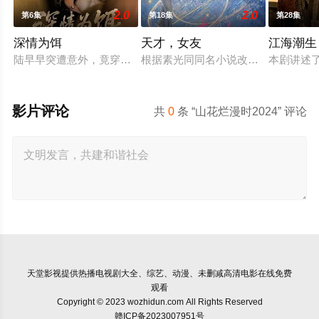
2.0
2.0
第6集
第18集
第28集
深情为饵
天才，女友
江海潮生
陆早早突遭意外，竟穿越成民国少夫人苏沐晚，醒来，却是丈夫
根据素光同同名小说改编。江逾白长
本剧讲述
影片评论
共
0
条 “山花烂漫时2024” 评论
天堂影视
提供热播电视剧大全、综艺、动漫、未删减高清电影在线免费
观看
Copyright © 2023 wozhidun.com All Rights Reserved
赣ICP备2023007951号