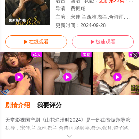
语言：
国语
状态：
更新第23集
- 免费在线观看
导演：
费振翔
主演：
宋佳,兰西雅,都兰,合诗雨,杨颜嘉,聂远,张月,翟子路,黄米依,曹曦文,张天阳,姜超,郭涛,保剑锋,童蕾,李昀锐,
更新第23集
更新时间：
2024-09-28
在线观看
极速观看


剧情介绍
我要评分
天堂影视国产剧《山花烂漫时2024》是一部由费振翔导演
执导，宋佳,兰西雅,都兰,合诗雨,杨颜嘉,聂远,张月,翟子路,
黄米依,曹曦文,张天阳,姜超,郭涛,保剑锋,童蕾,李昀锐,彭杨,
