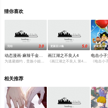
可移步至豆瓣动漫、电视猫或剧情网等平台了解。
猜你喜欢
。
3.0
5.0
完结
更新至13集
更新第24集
动态漫画·麻辣千金斗恶少
画江湖之不良人4
电击小子
为逃避婚约，贵族小姐上宫洛曦与父亲立下赌约毅然出走，变身
《画江湖之不良人 第4季》热血回归
《电击小
相关推荐