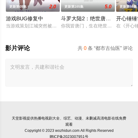
2.0
5.0
更新第09集
更新第165集
更新第66集
游戏BUG修复中
斗罗大陆2：绝世唐门2023
开心锤锤
当游戏策划江城突然被拉进自己精心打造的数字世界时，他原本
你我皆唐门，生在绝世中——腾讯视
在《开心
影片评论
共
0
条 “都市古仙医” 评论
天堂影视
提供热播电视剧大全、综艺、动漫、未删减高清电影在线免费
观看
Copyright © 2023 wozhidun.com All Rights Reserved
赣ICP备2023007951号