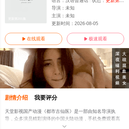
语言：
汉语普通话
状态：
更新第201集
导演：
未知
主演：
未知
更新第201集
更新时间：
2026-08-05
在线观看
极速观看


剧情介绍
我要评分
天堂影视国产动漫《都市古仙医》是一部由知名导演执
导，众多演员精彩演绎的中国大陆动漫，手机免费观看高
清无删减完整版动漫全集就上天堂电影网，更多相关信息
