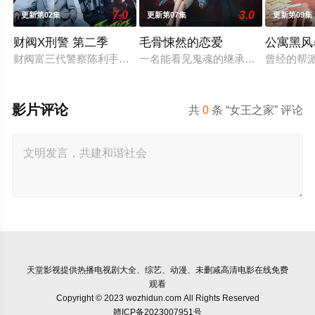
7.0
3.0
更新第02集
更新第07集
更新第09集
财阀X刑警 第二季
毛骨悚然的恋爱
公寓黑风
财阀富三代警察陈利手（安普贤 饰）华丽回归，完美蜕变为成熟
一名能看见鬼魂的继承人与一名王牌
曾经的帮
影片评论
共
0
条 “女王之家” 评论
天堂影视
提供热播电视剧大全、综艺、动漫、未删减高清电影在线免费
观看
Copyright © 2023 wozhidun.com All Rights Reserved
赣ICP备2023007951号