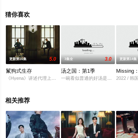
天堂电影网，更多相关信息可移步至豆瓣电视剧、电视猫
或剧情网等平台了解。
猜你喜欢
。
5.0
3.0
更新第16集
3集全
更新第14集
鬣狗式生存
汤之国：第1季
Missi
《Hyena》讲述代理上流阶层案件的律师们抛头颅洒热血的生
一碗看似普通的好汤是韩国餐桌上必
2022 / 
相关推荐