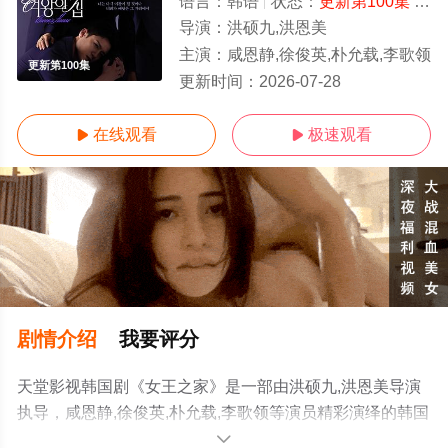
语言：
韩语
状态：
更新第100集
- 免费在线观看
导演：
洪硕九,洪恩美
主演：
咸恩静,徐俊英,朴允载,李歌领
更新第100集
更新时间：
2026-07-28
在线观看
极速观看


剧情介绍
我要评分
天堂影视韩国剧《女王之家》是一部由洪硕九,洪恩美导演
执导，咸恩静,徐俊英,朴允载,李歌领等演员精彩演绎的韩国
电视剧，手机免费观看高清无删减完整版电视剧全集就上
