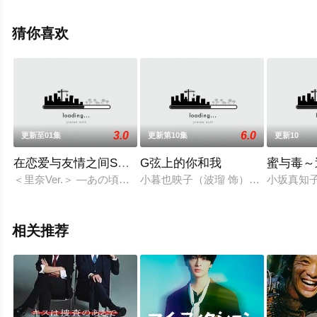
绎的日本电视剧，手机免费观看高清无删减完整版电视剧
全集就上天堂电影网，更多相关信息可移步至豆瓣电视
猜你喜欢
剧、电视猫或剧情网等平台了解。
。
3.0
6.0
更新至01集
更新第10集
更新10
在恋爱与友情之间SPECIAL
G弦上的你和我
蜜与毒～
＜里奈Ver.＞ ―あの頃の二人を、君はまだ覚えてる...？ 誰
小暮也映子（波瑠 饰）即将和相恋
小坂真知
相关推荐