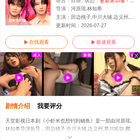
语言：
日语
状态：
更新第10集
- 免费在线观看
导演：
河原瑶,林知希
主演：
田边桃子,中川大辅,边义州,草川拓弥,樱田通,加藤史帆,新川优爱,桥本爱实,中田青渚
更新第10集
更新时间：
2026-07-27
在线观看
极速观看


剧情介绍
我要评分
天堂影视日本剧《小虾米也想钓到鲷鱼》是一部由河原瑶,
林知希导演执导，田边桃子,中川大辅,边义州,草川拓弥,樱
田通,加藤史帆,新川优爱,桥本爱实,中田青渚等演员精彩演
