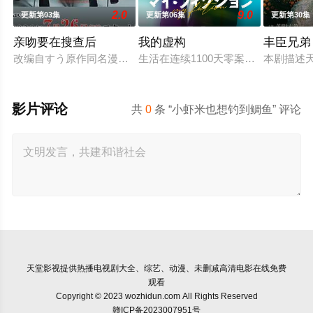
2.0
9.0
更新第03集
更新第06集
更新第30集
亲吻要在搜查后
我的虚构
丰臣兄弟
改编自すう原作同名漫画《キスは捜査のあとで》。「恋爱不会
生活在连续1100天零案件、和平安宁小
本剧描述
影片评论
共
0
条 “小虾米也想钓到鲷鱼” 评论
天堂影视
提供热播电视剧大全、综艺、动漫、未删减高清电影在线免费
观看
Copyright © 2023 wozhidun.com All Rights Reserved
赣ICP备2023007951号