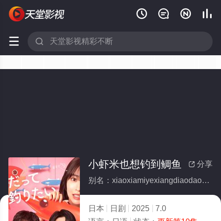






小虾米也想钓到鲷鱼
分享

别名：xiaoxiamiyexiangdiaodaodiaoyu
日本
日剧
2025
7.0