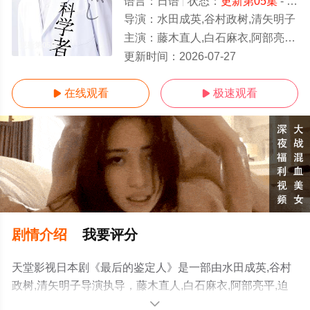
语言：
日语
状态：
更新第05集
- 免费在线观看
导演：
水田成英,谷村政树,清矢明子
主演：
藤木直人,白石麻衣,阿部亮平,迫田孝也,中泽元纪,栗原类,松雪泰子
更新第05集
更新时间：
2026-07-27
在线观看
极速观看


剧情介绍
我要评分
天堂影视日本剧《最后的鉴定人》是一部由水田成英,谷村
政树,清矢明子导演执导，藤木直人,白石麻衣,阿部亮平,迫
田孝也,中泽元纪,栗原类,松雪泰子等演员精彩演绎的日本电
