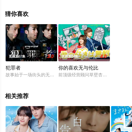
视剧，手机免费观看高清无删减完整版电视剧全集就上天
堂电影网，更多相关信息可移步至豆瓣电视剧、电视猫或
猜你喜欢
剧情网等平台了解。
。
3.0
4.0
更新第07集
更新第04集
犯罪者
你的喜欢无与伦比
故事始于一场街头的无差别杀人案。唯一幸存的青年修司（水上恒
前顶级经营顾问草壁杏奈（松本若菜 
相关推荐