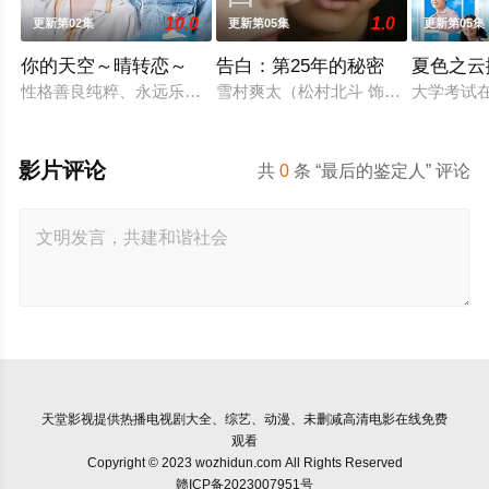
10.0
1.0
更新第02集
更新第05集
更新第05集
你的天空～晴转恋～
告白：第25年的秘密
夏色之云
性格善良纯粹、永远乐观开朗的阳光少年舟濑阳向（福田步汰 饰
雪村爽太（松村北斗 饰）自幼因一次
大学考试
影片评论
共
0
条 “最后的鉴定人” 评论
天堂影视
提供热播电视剧大全、综艺、动漫、未删减高清电影在线免费
观看
Copyright © 2023 wozhidun.com All Rights Reserved
赣ICP备2023007951号