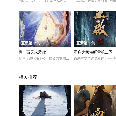
洪熙官（甄子丹 饰）是朝廷武官洪亭南（潘志文 饰）的儿子，
《上道》讲述了由向佐饰演的
更新第12集
2.0
更新第30集
借一百天来爱你
重启之极海听雷第二季
吕星移遭职场不公、撞破男友周宇凡出轨后返乡，创业推广赞皇非
该剧主要讲述吴邪在十一仓
相关推荐