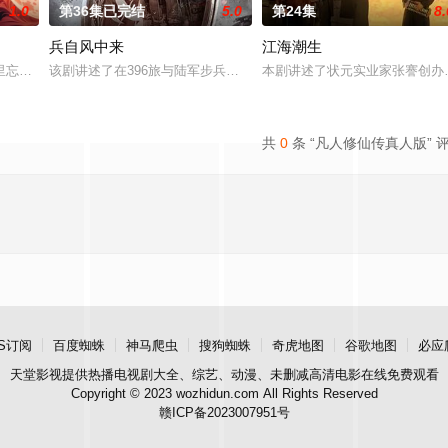
1.0
第36集已完结
5.0
第24集
8.
兵自风中来
江海潮生
顾炎带自己用程序员身份卧底电诈集团以求查出未婚妻
里忘川元神，二人共感相连，一同寻仙草修复肉身。未央动心，却不知自身是身
该剧讲述了在396旅与陆军步兵学院联合举办的小型军事演习中，郭
本剧讲述了状元实业家张謇创办
共
0
条 “凡人修仙传真人版” 
S订阅
百度蜘蛛
神马爬虫
搜狗蜘蛛
奇虎地图
谷歌地图
必应
天堂影视
提供热播电视剧大全、综艺、动漫、未删减高清电影在线免费观看
Copyright © 2023 wozhidun.com All Rights Reserved
赣ICP备2023007951号