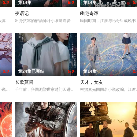
5.0
第14集
6.0
第14集
5.
夜语记
幽宅奇谭
鉴定技术的支持下，通过摸排、勘查等传统刑侦手段
头离奇失窃，戏班主横尸戏台，将冷血少帅许又安与昆曲名伶荣筱楠推向不死不
出身贫寒的酿酒师叶小唯遭遇爱人程桉、恩师林晚媚的双重背叛。她
民国时期，江淮与迅哥组成说书班
3.0
第24集已完结
9.0
第14集
2.
长歌莫问
天才，女友
进士科三元及第入翰林院的奇女子。十年前的她被他从
小说《平阳公主》。
千年前，雍国泥塑世家楚门因进贡的“十二生肖”离奇流血炸裂，惨遭
根据素光同同名小说改编。江逾