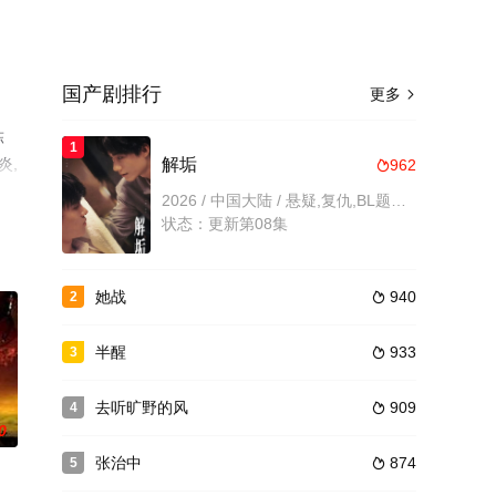
国产剧排行
更多

陈
1
炎,
解垢
962

堂
2026 / 中国大陆 / 悬疑,复仇,BL题材,内地剧,内地
状态：更新第08集
她战
940
2

半醒
933
3

去听旷野的风
909
4

0
张治中
874
5
