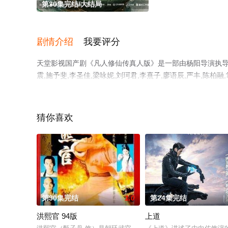
第30集完结/大结局
剧情介绍
我要评分
天堂影视国产剧《凡人修仙传真人版》是一部由杨阳导演执导，杨洋
震,施予斐,李圣佳,梁咏妮,刘珂君,李熹子,廖语辰,严丰,陈柏融,
郭馨钰,张怀公,等演员精彩演绎的大陆电视剧，大结局剧情
电影网，更多相关信息可移步至豆瓣电视剧、电视猫或剧情
猜你喜欢
。
第30集完结
1.0
第24集完结
洪熙官 94版
上道