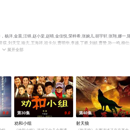
,金晨,汪铎,赵小棠,赵晴,金佳悦,荣梓希,张婉儿,胡宇轩,张翔,娜一,
常荻,刘天宝,喻亢,王海祥,祖卡尔,曹明华,李越,丁桥,刘頔,曹赞,孙一鸣,柳仕
展开全部
已揭晓（第30集完结），手机免费观看高清无删减完整版电视剧全集就上天

网等平台了解。
9.0
第30集
9.0
第40集
5.
劝和小组
射天狼