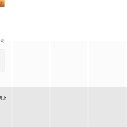
0
负玄鸟之力
子剑因不满演习流于形式，假传指令要求真打实
大生企业，实业报国的故事。甲午战争后，国家蒙羞，张謇虽高中状元，却渴
评论
爬虫