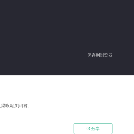
保存到浏览器
,梁咏妮,刘珂君,
分享
