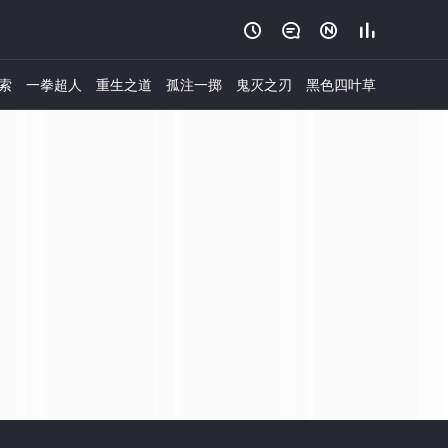




索
一拳超人
重生之道
孤注一掷
鬼灭之刃
黑色四叶草