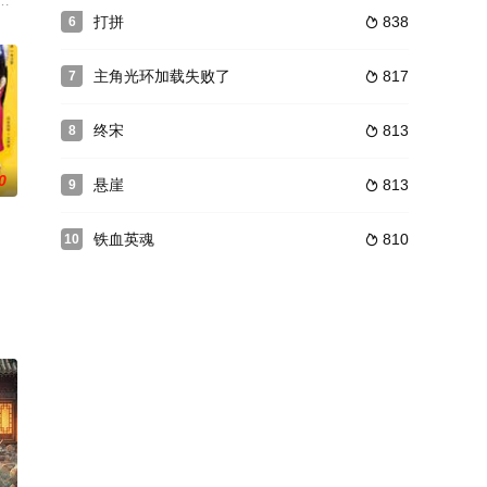
好兄弟邵
民走出困境的故事。这些故事中有夫妻感情不和
到抗日战 争爆发前，发生在大西北的一段传奇故事 。该剧重要情节是围绕着日
打拼
838
6

主角光环加载失败了
817
7

终宋
813
8

0
悬崖
813
9

铁血英魂
810
10

白昊天等一
其中一位。她英姿飒爽，枪法过人，并在案件侦