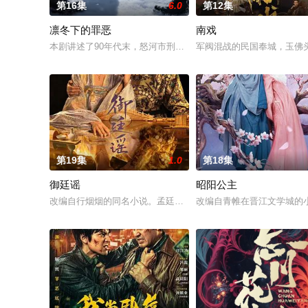
第16集
6.0
第12集
凛冬下的罪恶
南戏
本剧讲述了90年代末，怒河市刑侦支队在无普及监控、无DNA
军阀混战的民国奉城，玉佛
第19集
1.0
第18集
御廷谣
昭阳公主
改编自行烟烟的同名小说。孟廷辉，大平王朝有史以来个以女子
改编自青帷在晋江文学城的