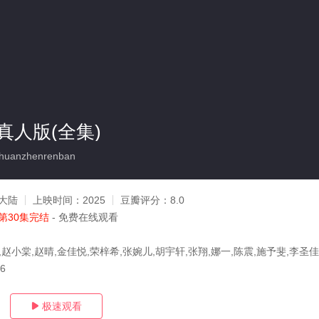
真人版(全集)
huanzhenrenban
大陆
上映时间：
2025
豆瓣评分：
8.0
第30集完结
- 免费在线观看
,赵小棠,赵晴,金佳悦,荣梓希,张婉儿,胡宇轩,张翔,娜一,陈震,施予斐,李圣佳
16
极速观看
