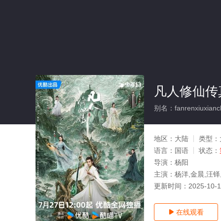
凡人修仙传
别名：fanrenxiuxianc
地区：
大陆
类型：
语言：
国语
状态：
导演：
杨阳
主演：
杨洋,金晨,汪铎
更新时间：
2025-10-
在线观看
