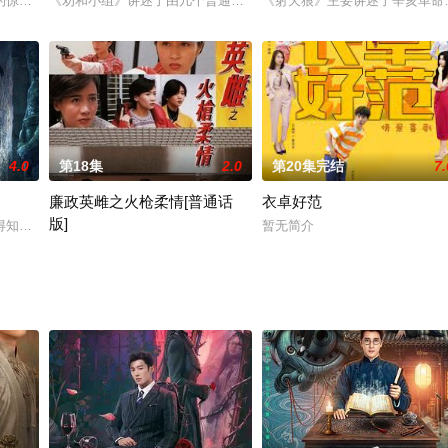
对武术十分痴迷。洪亭南表面为朝廷效忠，但其真实
惊蛰被神秘组织改造成人形兵器X-50，在不断的自我怀疑和挣扎之后，他与
《劝和小组》讲述了由几个普通居民组成的“劝和小组”，帮助其他居
《射天狼》主要讲述了辛亥革命
4.0
第18集
2.0
第20集完结
7.
廉政英雌之火枪柔情[普通话
衣卓好范
版]
选与文旅时，遇古装男子陆笙，因“百日花”印记绑
得知三叔在死当区发现听雷这件事后，再次出发前往调查。与王胖子、张起灵、
暂无简介
ICAC拥有精良的人马，其中包括不少英勇破案的女士，潘慰欣便是