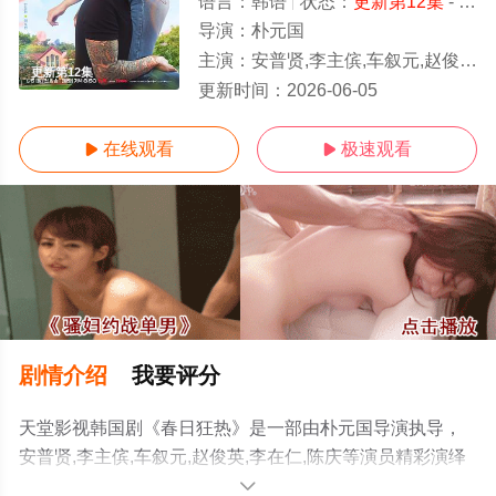
语言：
韩语
状态：
更新第12集
- 免费在线观看
导演：
朴元国
主演：
安普贤,李主傧,车叙元,赵俊英,李在仁,陈庆
更新第12集
更新时间：
2026-06-05
在线观看
极速观看


剧情介绍
我要评分
天堂影视韩国剧《春日狂热》是一部由朴元国导演执导，
安普贤,李主傧,车叙元,赵俊英,李在仁,陈庆等演员精彩演绎
的韩国电视剧，手机免费观看高清无删减完整版电视剧全
