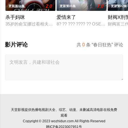
2.0
7.0
更新第04集
更新第05集
更新第02集
杀手妈咪
爱情来了
财阀X刑
35岁的俞宝娜过着相夫教子的普通生活。表面上她看起来温顺和
8? ?? ??? ???? ?? OSEN? “??? KBS2 ?
财阀富三
影片评论
共
0
条 “春日狂热” 评论
天堂影视
提供热播电视剧大全、综艺、动漫、未删减高清电影在线免费
观看
Copyright © 2023 wozhidun.com All Rights Reserved
赣ICP备2023007951号