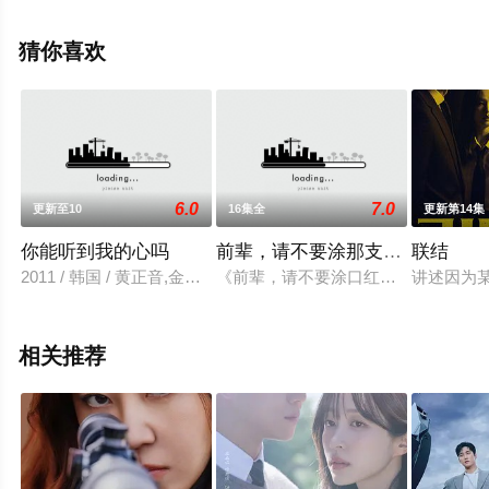
集就上天堂电影网，更多相关信息可移步至豆瓣电视剧、
电视猫或剧情网等平台了解。
猜你喜欢
。
6.0
7.0
更新至10
16集全
更新第14集
你能听到我的心吗
前辈，请不要涂那支口红
联结
2011 / 韩国 / 黄正音,金载沅,南宫珉,金赛纶,
《前辈，请不要涂口红》改编自201
讲述因为
相关推荐