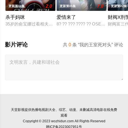
2.0
7.0
更新第04集
更新第05集
更新第02集
杀手妈咪
爱情来了
财阀X刑
35岁的俞宝娜过着相夫教子的普通生活。表面上她看起来温顺和
8? ?? ??? ???? ?? OSEN? “??? KBS2 ?
财阀富三
影片评论
共
0
条 “我的王室死对头” 评论
天堂影视
提供热播电视剧大全、综艺、动漫、未删减高清电影在线免费
观看
Copyright © 2023 wozhidun.com All Rights Reserved
赣ICP备2023007951号