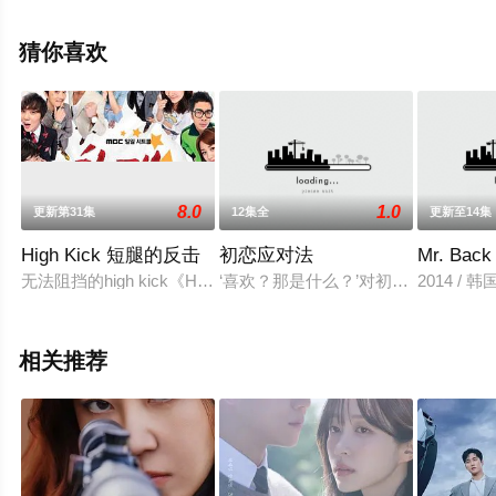
等演员精彩演绎的韩国电视剧，手机免费观看高清无删减
完整版电视剧全集就上天堂电影网，更多相关信息可移步
猜你喜欢
至豆瓣电视剧、电视猫或剧情网等平台了解。
。
8.0
1.0
更新第31集
12集全
更新至14集
High Kick 短腿的反击
初恋应对法
Mr. Back
无法阻挡的high kick《High Kick Season3》作为继《无法阻挡的Hi
‘喜欢？那是什么？’对初恋的感觉好
2014 / 韩
相关推荐