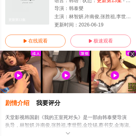
语言：
韩语
状态：
更新第13集
- 免费在线观看
导演：
韩泰燮
主演：
林智妍,许南俊,张胜祖,李世熙,金玟锡,蔡书安,金海淑,尹周相,尹炳熙,郑英珠,白恩惠,白智媛,朴镇宇,吴敏爱,张
更新第13集
更新时间：
2026-06-19
在线观看
极速观看


剧情介绍
我要评分
天堂影视韩国剧《我的王室死对头》是一部由韩泰燮导演
执导，林智妍,许南俊,张胜祖,李世熙,金玟锡,蔡书安,金海淑,
尹周相,尹炳熙,郑英珠,白恩惠,白智媛,朴镇宇,吴敏爱,张河恩
