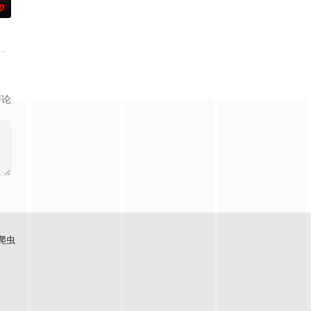
0
取住宅社区的储备基金，却意外揭开深藏的腐败真
王牌检察官发现只要轻轻一碰，就能让他们成为异常高效率的搭档，于是两人
评论
爬虫