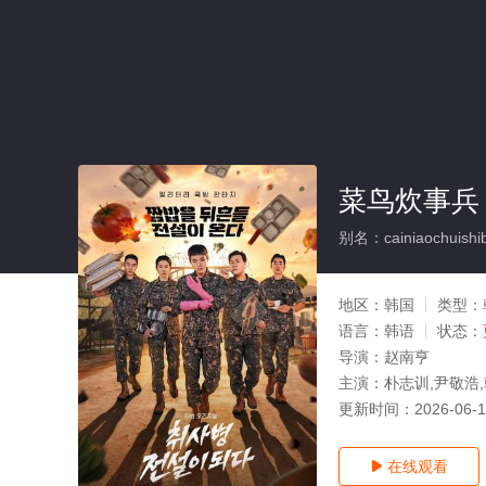
菜鸟炊事兵
别名：cainiaochuishib
地区：
韩国
类型：
语言：
韩语
状态：
导演：
赵南亨
主演：
朴志训,尹敬浩
更新时间：
2026-06-
在线观看
