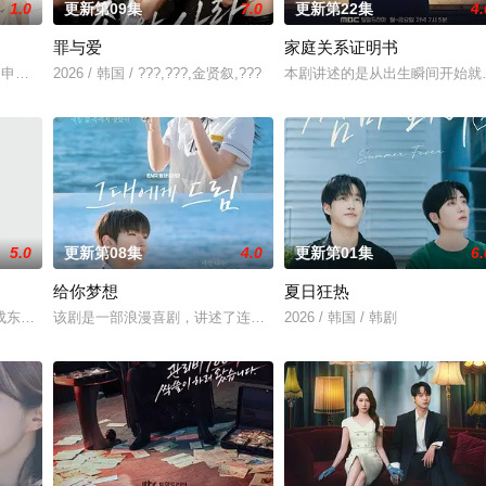
1.0
更新第09集
7.0
更新第22集
4.
罪与爱
家庭关系证明书
尹仲勋,申正允,尹多英,金惠玉,鲜于在德,尹多勋,文喜京,李商淑,郑孝彬,李家豪,郑永琡
2026 / 韩国 / ???,???,金贤叙,???
本剧讲述的是从出生瞬间开始就
5.0
更新第08集
4.0
更新第01集
6.
给你梦想
夏日狂热
）究竟藏身何方？他和郑智安（金慧峻 饰）将如
知晓成东日赵敏修
该剧是一部浪漫喜剧，讲述了连一个梦想都无所畏惧的十几岁，被现
2026 / 韩国 / 韩剧