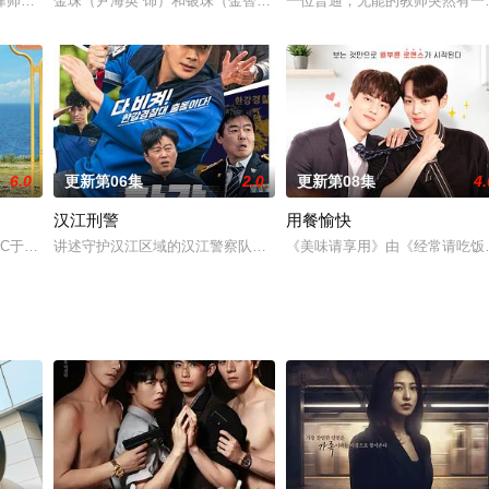
报 剧照，10月29、30日播出。
律师，为蒙受冤屈的人们向违反法律和原则的搜查机关与司法机关进行愉快反击
金珠（尹海英 饰）和银珠（金智秀 饰）是一对姐妹，金珠跟着母亲
一位普通，无能的教师突然有一
6.0
更新第06集
2.0
更新第08集
4.
汉江刑警
用餐愉快
gh Kick》
C于2021年8月14日起播出的土曜特别电视剧，由金智勋、李韩俊导演与金太
讲述守护汉江区域的汉江警察队打击犯罪案件，拯救市民的故事，更
《美味请享用》由《经常请吃饭的