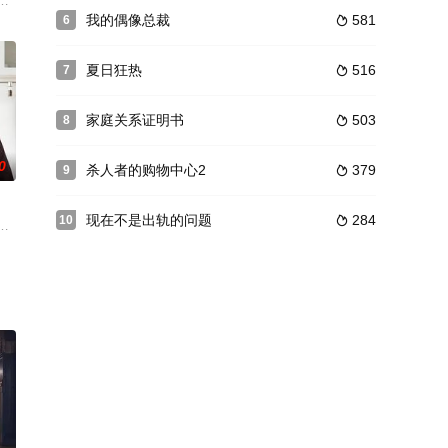
的故事。
生活，银珠则与奶奶相依为命，因此，当母亲将
天从天上掉了一个10亿元的馅饼，就是为黑社会老大的独生女儿当课外辅导老
我的偶像总裁
581
6

夏日狂热
516
7

家庭关系证明书
503
8

0
杀人者的购物中心2
379
9

现在不是出轨的问题
284
10

柱编
有搞笑破案热血场面。
理事大人》和《农情DoReMi》的出品方倾情出品。 度勋是一个沉浸在工作