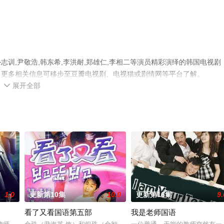
训,尹敬浩,韩东希,李洪耐,郑雄仁,李相二等演员精彩演绎的韩国电视剧
，更多相关信息可移步至豆瓣电视剧、电视猫或剧情网等平台了解。
展开全部

1.0
更新第10集
10.0
更新第16集
9.
看了又看国语第五部
我是老师国语