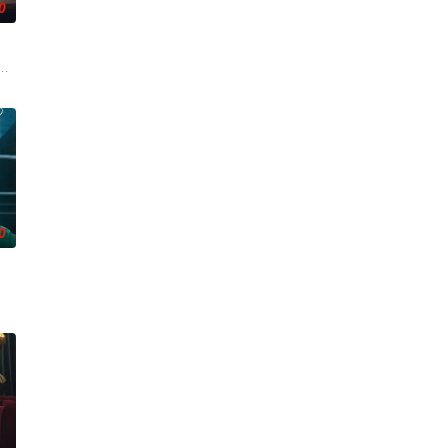
0
被打上家庭崩溃烙印的一个孩子和面对冷酷的偏见和命运，重新找回自己人生
0
实挡住而受挫的二十几岁，像变成那样的大人的三