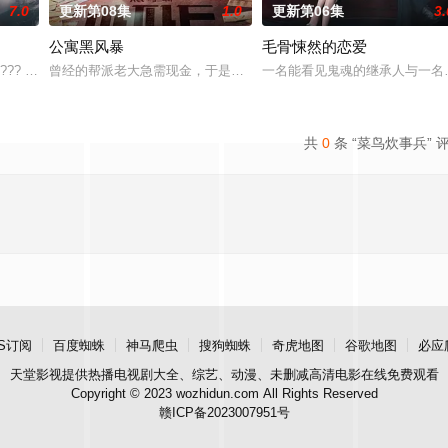
7.0
更新第08集
1.0
更新第06集
3.
公寓黑风暴
毛骨悚然的恋爱
进入由前偶像兼CEO李灿领导的公司工作的南多凛
??? KBS2 ? ?? ??? ‘??? ??’
曾经的帮派老大急需现金，于是和有志成为律师的同伴合作，打算窃
一名能看见鬼魂的继承人与一名
共
0
条 “菜鸟炊事兵” 
S订阅
百度蜘蛛
神马爬虫
搜狗蜘蛛
奇虎地图
谷歌地图
必应
天堂影视
提供热播电视剧大全、综艺、动漫、未删减高清电影在线免费观看
Copyright © 2023 wozhidun.com All Rights Reserved
赣ICP备2023007951号