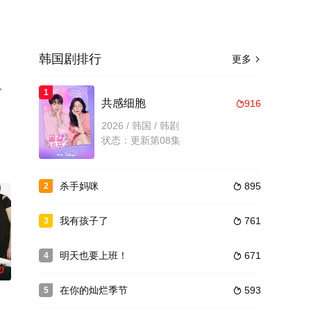
韩国剧排行
更多

，
1
共感细胞
916

2026 / 韩国 / 韩剧
状态：更新第08集
杀手妈咪
895
2

我有孩子了
761
3

明天也要上班！
671
4

0
在你的灿烂季节
593
5
