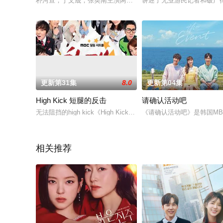
朴河宣，丁文晟，张英南主演两集特辑《莫比乌斯：黑色太阳》公开海
讲述了无业游民记者和破产
更新第31集
8.0
更新第04集
High Kick 短腿的反击
请确认活动吧
无法阻挡的high kick《High Kick Season3》作为继《无法阻挡的Hi
《请确认活动吧》是韩国MB
相关推荐