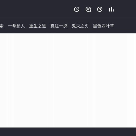




索
一拳超人
重生之道
孤注一掷
鬼灭之刃
黑色四叶草