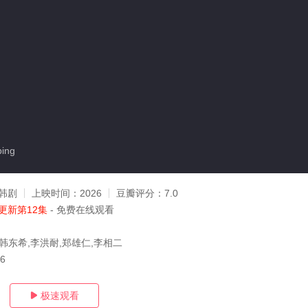
ing
韩剧
上映时间：
2026
豆瓣评分：
7.0
更新第12集
- 免费在线观看
,韩东希,李洪耐,郑雄仁,李相二
16
极速观看
