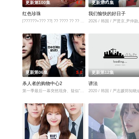
更新第100集
4.0
更新第91集
红色珍珠
我们愉快的好日子
[??????=??? ??] ?? ???? ?? ?? ??? ???. 7? ?????? ???
2026 / 韩国 / 严贤京,
更新第06集
5.0
更新第12集
杀人者的购物中心2
谤法
第一季最后一幕突然现身、疑似“死而复生”的郑进湾（李栋旭 饰
2020 / 韩国 / 严志媛郑