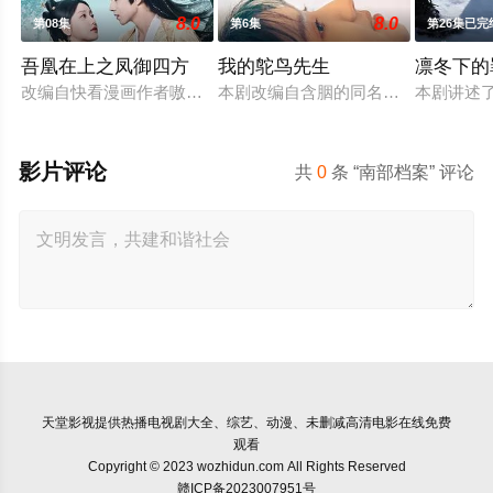
8.0
8.0
第08集
第6集
第26集已完
吾凰在上之凤御四方
我的鸵鸟先生
凛冬下的
改编自快看漫画作者嗷小泽的独家连载漫画《吾凰在上》。
本剧改编自含胭的同名小说，讲述了
本剧讲述
影片评论
共
0
条 “南部档案” 评论
天堂影视
提供热播电视剧大全、综艺、动漫、未删减高清电影在线免费
观看
Copyright © 2023 wozhidun.com All Rights Reserved
赣ICP备2023007951号