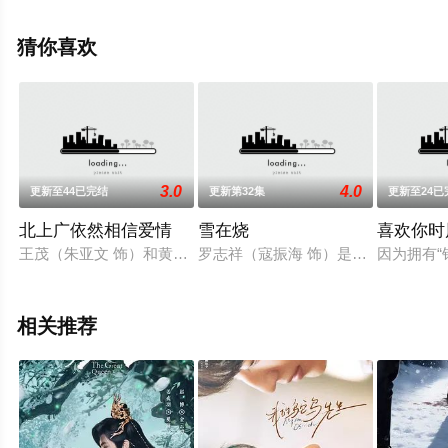
晨洁,屠显智等演员精彩演绎的中国大陆电视剧，大结局剧
情已揭晓（1-1全集），手机免费观看高清无删减完整版电
猜你喜欢
视剧全集就上天堂电影网，更多相关信息可移步至豆瓣电
视剧、电视猫或剧情网等平台了解。
3.0
4.0
更新至44已完结
更新第32集
更新至24已
。
北上广依然相信爱情
雪在烧
喜欢你时
王茂（朱亚文 饰）和黄依然（陈妍希 饰）是在同一间婚庆公司
罗志祥（寇振海 饰）是一家国企的老
因为拥有
相关推荐