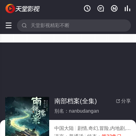






南部档案(全集)
分享

别名：nanbudangan
中国大陆
剧情,奇幻,冒险,内地剧,内地