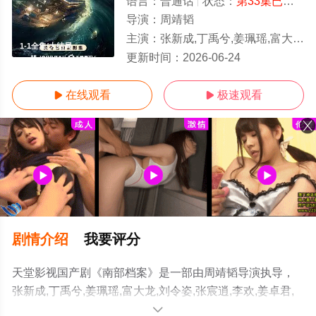
语言：
普通话
状态：
第33集已完结
-
导演：
周靖韬
主演：
张新成,丁禹兮,姜珮瑶,富大龙,刘令姿,张宸逍,李欢,姜卓君,徐正溪,韩栋,季肖冰,徐振轩,程相,应灏铭,曲高位,
1-1全集/大结局
更新时间：
2026-06-24
在线观看
极速观看


剧情介绍
我要评分
天堂影视国产剧《南部档案》是一部由周靖韬导演执导，
张新成,丁禹兮,姜珮瑶,富大龙,刘令姿,张宸逍,李欢,姜卓君,
徐正溪,韩栋,季肖冰,徐振轩,程相,应灏铭,曲高位,寇振海,佟
