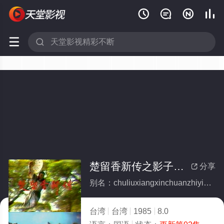






楚留香新传之影子传奇
分享

别名：chuliuxiangxinchuanzhiyingzichuanqi
台湾
台湾
1985
8.0