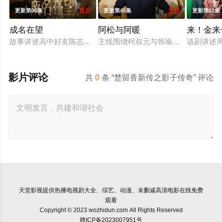
9.0
5.0
更新第06集
更新第45集
更新第02集
成名在望
阿松与阿暖
来！金来
故事讲述高中好友陈志伟（李国毅 饰）、罗冠豪（姚淳耀 饰）
主线围绕柯叔元与韩瑜饰演的"离婚夫
该剧讲述
影片评论
共
0
条 “楚留香新传之影子传奇” 评论
天堂影视
提供热播电视剧大全、综艺、动漫、未删减高清电影在线免费
观看
Copyright © 2023 wozhidun.com All Rights Reserved
赣ICP备2023007951号