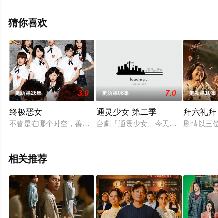
电影网，更多相关信息可移步至豆瓣电视剧、电视猫或剧
情网等平台了解。
猜你喜欢
。
3.0
7.0
更新第26集
更新第08集
更新第10集
终极恶女
通灵少女 第二季
拜六礼拜
不管是在哪个时空，善与恶的战争，永远都不会结束，有光的地
台劇「通靈少女」今天宣布將續拍第
剧情以三
相关推荐