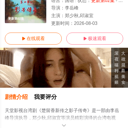
语言：
国语
状态：
更新第02集
- 免费在线观看
导演：
李岳峰
主演：
郑少秋,邱淑宜
更新第02集
更新时间：
2026-08-03
在线观看
极速观看


剧情介绍
我要评分
天堂影视台湾剧《楚留香新传之影子传奇》是一部由李岳
峰导演执导，郑少秋,邱淑宜等演员精彩演绎的台湾电视
剧，手机免费观看高清无删减完整版电视剧全集就上天堂
